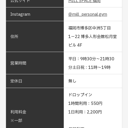
公式サイト
MILL SPACE 福岡
Instagram
＠mill_personal.gym
福岡市博多区中洲5丁目
住所
1−22 博多人形会館松月堂
ビル 4F
平日：9時30分～21時30
営業時間
分土日祝：11時～19時
定休日
無し
ドロップイン
1時間利用：550円
利用料金
1日利用：2,200円
※一部